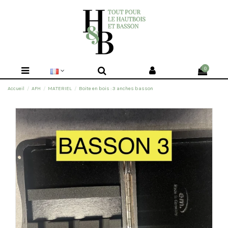
0
Accueil
AFH
MATERIEL
Boite en bois : 3 anches basson