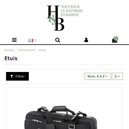
0
Accueil
Instruments
Etuis
Etuis
Filtrer
Nom, A à Z
3