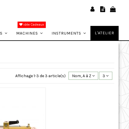
idée Cadeaux
L'ATELIER
ES
MACHINES
INSTRUMENTS
Affichage 1-3 de 3 article(s)
Nom, A à Z
3