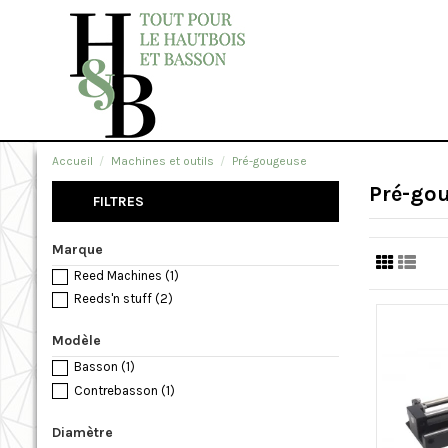
Accueil
Machines et outils
Pré-gougeuse
Pré-go
FILTRES
Marque
Reed Machines
(1)
Reeds'n stuff
(2)
Modèle
Basson
(1)
Contrebasson
(1)
Diamètre