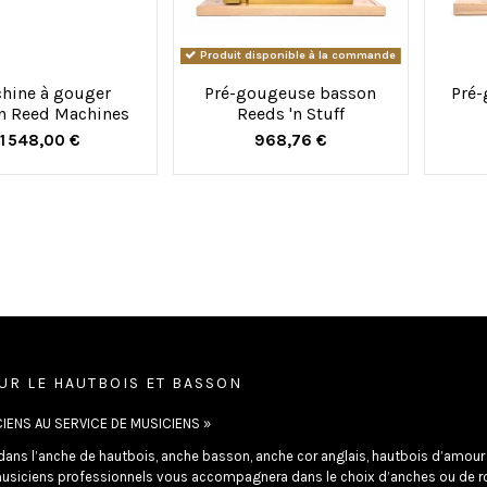
Produit disponible à la commande
hine à gouger
Pré-gougeuse basson
Pré-
n Reed Machines
Reeds 'n Stuff
1 548,00 €
968,76 €
UR LE HAUTBOIS ET BASSON
IENS AU SERVICE DE MUSICIENS »
dans l’anche de hautbois, anche basson, anche cor anglais, hautbois d’amour e
usiciens professionnels vous accompagnera dans le choix d’anches ou de r