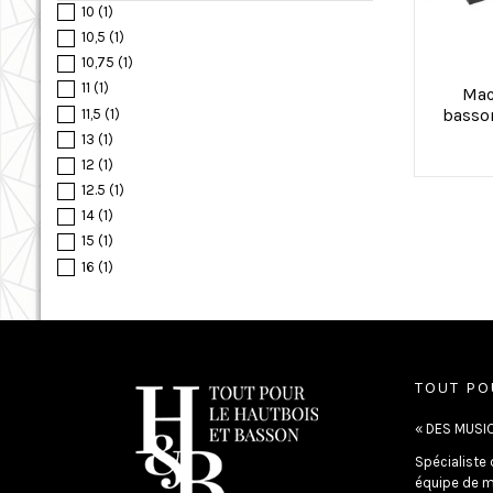
10
(1)
10,5
(1)
10,75
(1)
11
(1)
Mac
basso
11,5
(1)
13
(1)
12
(1)
12.5
(1)
14
(1)
15
(1)
16
(1)
TOUT PO
« DES MUSIC
Spécialiste 
équipe de m