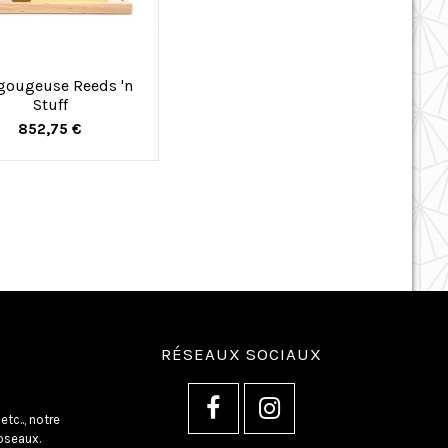
gougeuse Reeds 'n
Stuff
852,75 €
RÉSEAUX SOCIAUX
tc.., notre
oseaux.