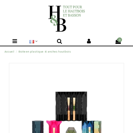
0
Accueil
Boite en plastique : 6 anches hautbois