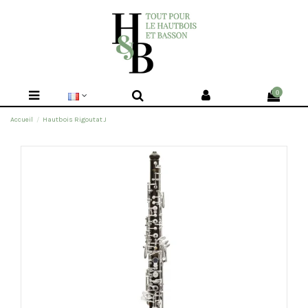
0
Accueil
Hautbois Rigoutat J