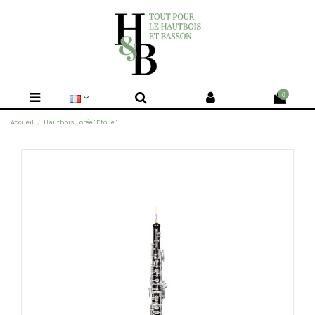
0
Accueil
Hautbois Lorée "Etoile"