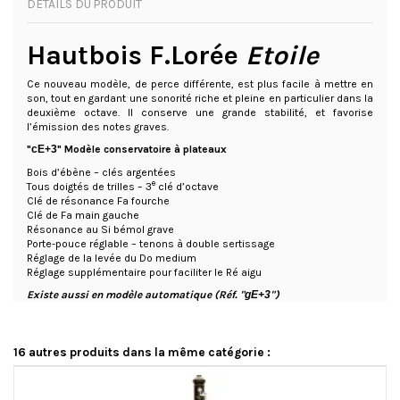
DÉTAILS DU PRODUIT
Hautbois F.Lorée
Etoile
Ce nouveau modèle, de perce différente, est plus facile à mettre en
son, tout en gardant une sonorité riche et pleine en particulier dans la
deuxième octave. Il conserve une grande stabilité, et favorise
l’émission des notes graves.
"
cE+3
" Modèle conservatoire à plateaux
Bois d’ébène – clés argentées
e
Tous doigtés de trilles – 3
clé d’octave
Clé de résonance Fa fourche
Clé de Fa main gauche
Résonance au Si bémol grave
Porte-pouce réglable – tenons à double sertissage
Réglage de la levée du Do medium
Réglage supplémentaire pour faciliter le Ré aigu
Existe aussi en modèle automatique (Réf. "
gE+3
")
16 autres produits dans la même catégorie :