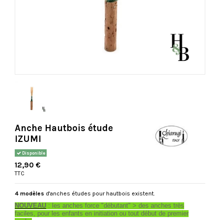
Anche Hautbois étude
IZUMI
Disponible
12,90 €
TTC
4 modèles
d'anches études pour hautbois existent.
NOUVEAU
: les anches force "débutant" > des anches très
faciles, pour les enfants en initiation ou tout début de premier