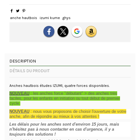
anche hautbois
izumi kume
ghys
DESCRIPTION
DÉTAILS DU PRODUIT
Anches hautbois études IZUMI, quatre forces disponibles.
NOUVEAU
: les anches force "débutant" > des anches très
faciles, pour les enfants en initiation ou tout début de premier
cycle.
NOUVEAU
: nous vous proposons de choisir l'ouverture de votre
anche, afin de répondre au mieux à vos attentes !
Les délais pour les anches sont d'environ 15 jours, mais
n'hésitez pas à nous contacter en cas d'urgence, il y a
toujours des solutions !