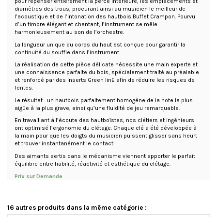
pour repenser entièrement la perce intérieure, les emplacements et
diamètres des trous, procurant ainsi au musicien le meilleur de
l’acoustique et de l’intonation des hautbois Buffet Crampon. Pourvu
d’un timbre élégant et chantant, l’instrument se mêle
harmonieusement au son de l’orchestre.
La longueur unique du corps du haut est conçue pour garantir la
continuité du souffle dans l’instrument.
La réalisation de cette pièce délicate nécessite une main experte et
une connaissance parfaite du bois, spécialement traité au préalable
et renforcé par des inserts Green linE afin de réduire les risques de
fentes.
Le résultat : un hautbois parfaitement homogène de la note la plus
aigüe à la plus grave, ainsi qu’une fluidité de jeu remarquable.
En travaillant à l’écoute des hautboïstes, nos clétiers et ingénieurs
ont optimisé l’ergonomie du clétage. Chaque clé a été développée à
la main pour que les doigts du musicien puissent glisser sans heurt
et trouver instantanément le contact.
Des aimants sertis dans le mécanisme viennent apporter le parfait
équilibre entre fiabilité, réactivité et esthétique du clétage.
Prix sur Demande
16 autres produits dans la même catégorie :