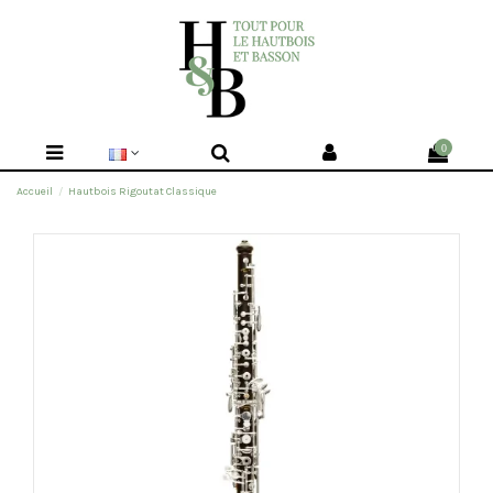
0
Accueil
Hautbois Rigoutat Classique