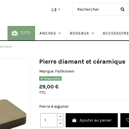
TUTO
ANCHES
ROSEAUX
ACCESSOIR
éramique
Pierre diamant et céramique
Marque:
Fällkniven
Disponible
29,00 €
TTC
Pierre à aiguiser.
Ajouter au panier