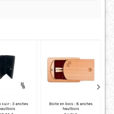
 cuir : 3 anches
Boite en bois : 8 anches
Bo
hautbois
hautbois
9 