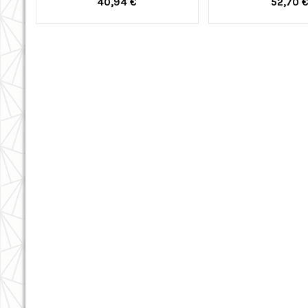
40,94 €
52,70 