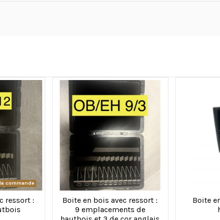
à la commande
c ressort :
Boite en bois avec ressort :
Boite en
utbois
9 emplacements de
hautbois et 3 de cor anglais