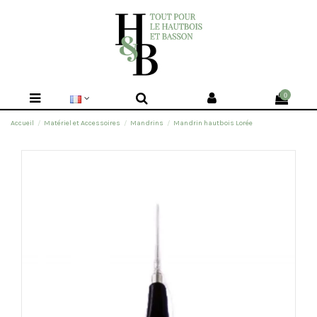
0
Accueil
Matériel et Accessoires
Mandrins
Mandrin hautbois Lorée