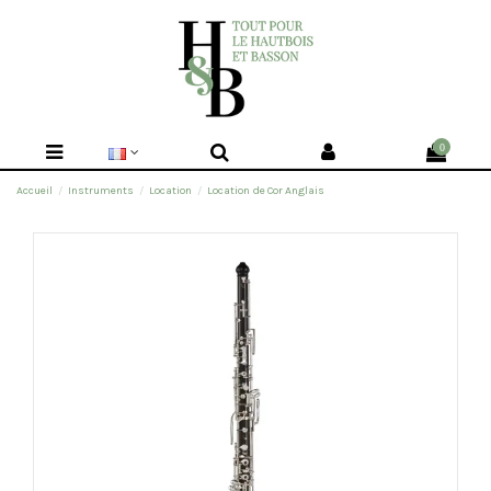
0
Accueil
Instruments
Location
Location de Cor Anglais