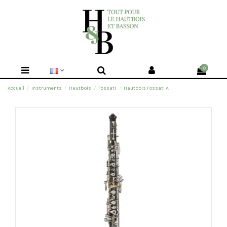
0
Accueil
Instruments
Hautbois
Fossati
Hautbois Fossati A