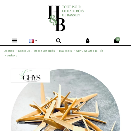
0
Accueil
Roseaux
Roseaux taillés
Hautbois
GHYS Gougés Taillés
Hautbois