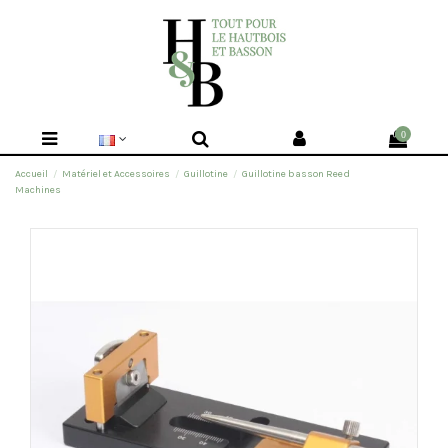
0
Accueil
Matériel et Accessoires
Guillotine
Guillotine basson Reed
Machines