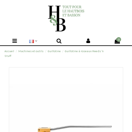
0
Accueil
Machines et outils
Guillotine
Guillotine à roseaux Reeds 'n
Stuff