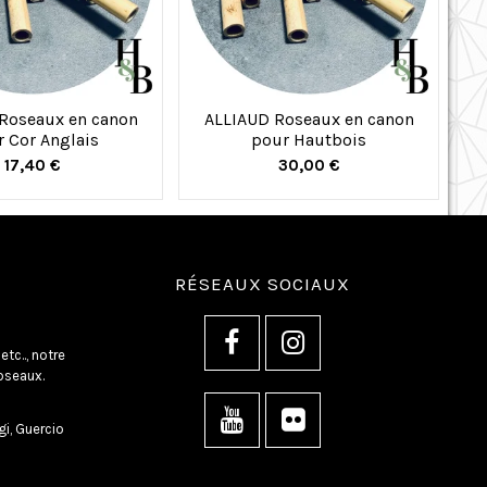
Roseaux en canon
ALLIAUD Roseaux en canon
 Cor Anglais
pour Hautbois
17,40 €
30,00 €
RÉSEAUX SOCIAUX
tc.., notre
oseaux.
gi, Guercio