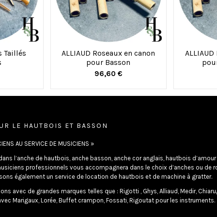
 Taillés
ALLIAUD Roseaux en canon
ALLIAUD 
s
pour Basson
pour
96,60 €
UR LE HAUTBOIS ET BASSON
IENS AU SERVICE DE MUSICIENS »
dans l’anche de hautbois, anche basson, anche cor anglais, hautbois d’amour e
usiciens professionnels vous accompagnera dans le choix d’anches ou de r
ons également un service de location de hautbois et de machine à gratter.
lons avec de grandes marques telles que : Rigotti , Ghys, Alliaud, Medir, Chiaru
vec Marigaux, Lorée, Buffet crampon, Fossati, Rigoutat pour les instruments.