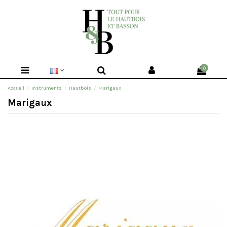
0
Accueil
Instruments
Hautbois
Marigaux
Marigaux