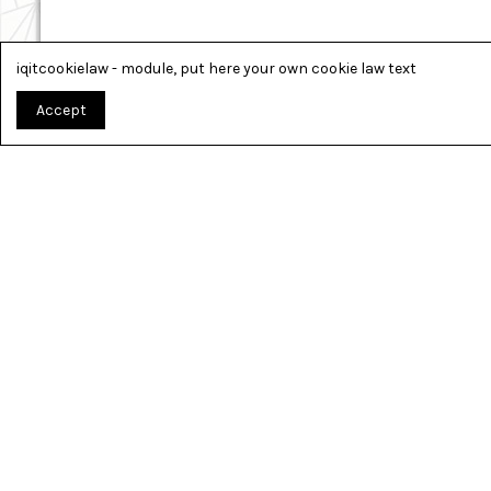
iqitcookielaw - module, put here your own cookie law text
Accept
TOUT PO