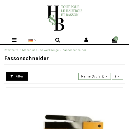
0
Startseite
Maschinen und Werkzeuge
Fassonschneider
Fassonschneider
Filter
Name (A bis Z)
2