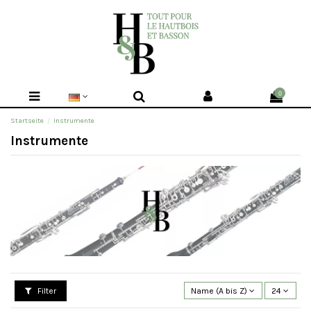
0
Startseite
Instrumente
Instrumente
Filter
Name (A bis Z)
24