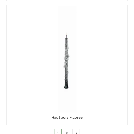
Hautbois F.Loree
1
2