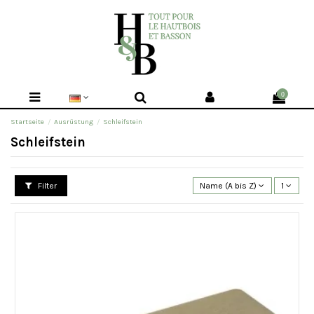
0
Startseite
Ausrüstung
Schleifstein
Schleifstein
Filter
Name (A bis Z)
1