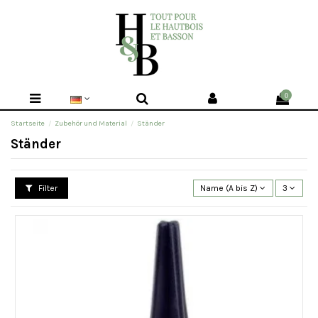
0
Startseite
Zubehör und Material
Ständer
Ständer
Filter
Name (A bis Z)
3