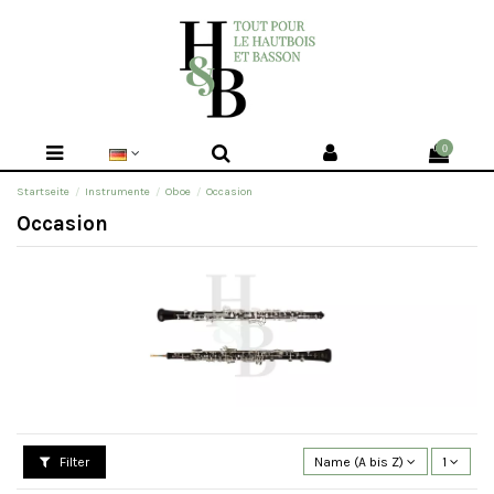
0
Startseite
Instrumente
Oboe
Occasion
Occasion
Filter
Name (A bis Z)
1