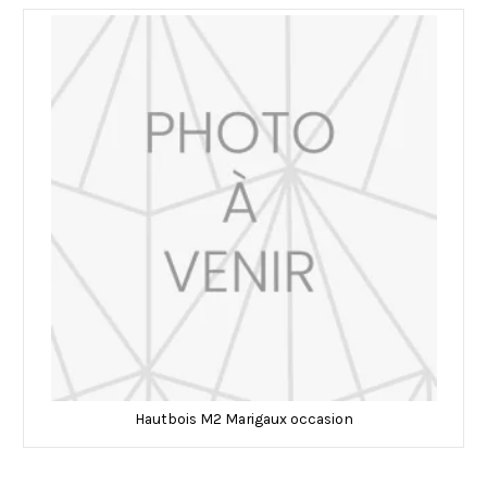
Hautbois M2 Marigaux occasion