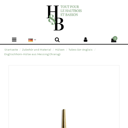
0
Startseite
Zubehör und Material
Hülsen
Tubes Cor-Anglais
Englischhorn-Hülse aus Messing Chiarugi