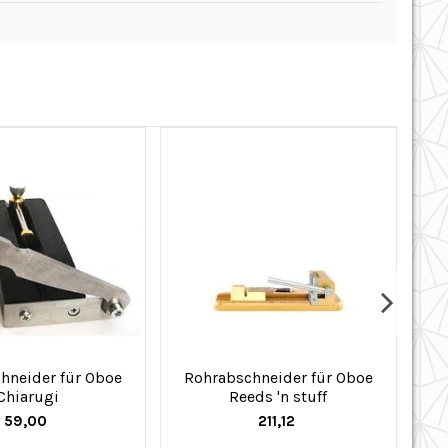
hneider für Oboe
Rohrabschneider für Oboe
R
Chiarugi
Reeds 'n stuff
59,00
211,12