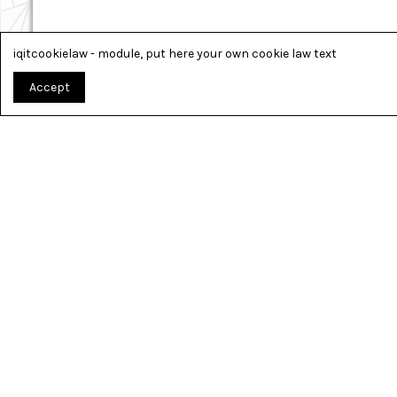
iqitcookielaw - module, put here your own cookie law text
Accept
TOUT PO