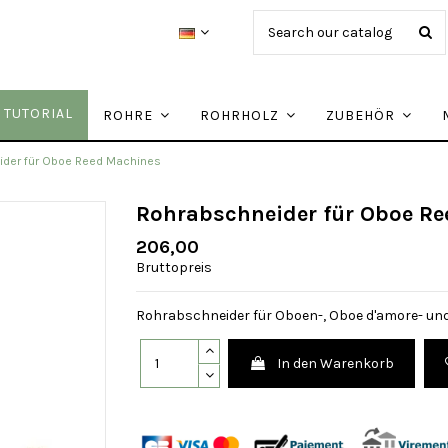
TUTORIAL
ROHRE
ROHRHOLZ
ZUBEHÖR
ider für Oboe Reed Machines
Rohrabschneider für Oboe R
206,00
Bruttopreis
Rohrabschneider für Oboen-, Oboe d'amore- un
In den Warenkorb