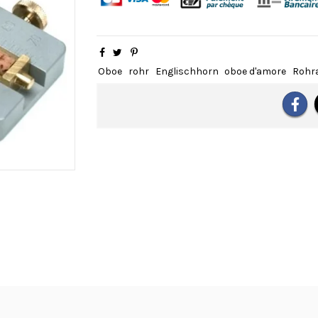
Oboe
rohr
Englischhorn
oboe d'amore
Rohr