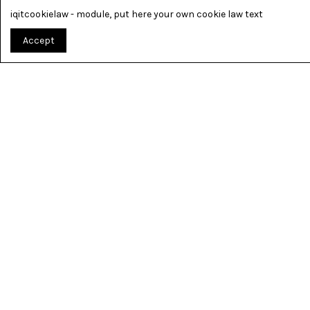
iqitcookielaw - module, put here your own cookie law text
Accept
TOUT PO
„MUSIKER 