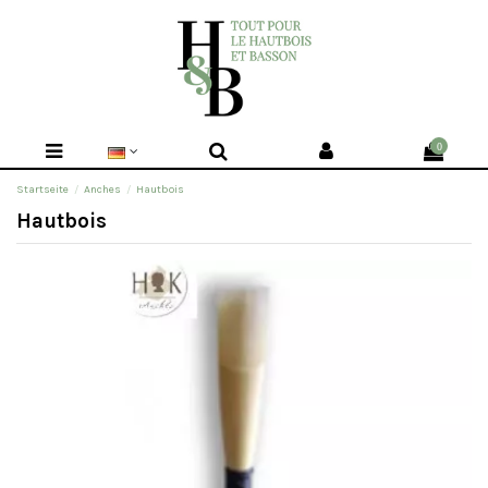
0
Startseite
Anches
Hautbois
Hautbois