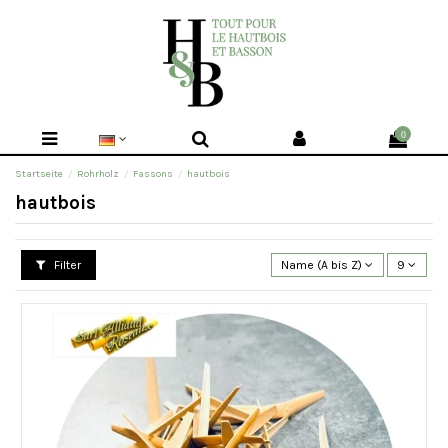
0
Startseite
Rohrholz
Fassons
hautbois
hautbois
Filter
Name (A bis Z)
9