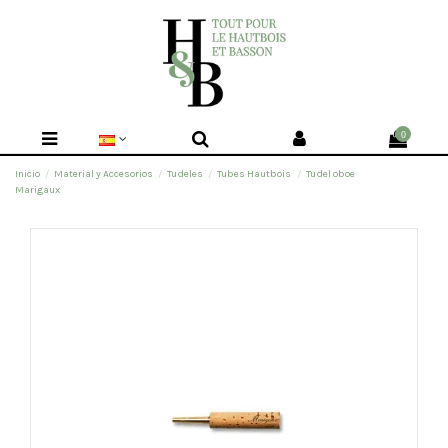
0
Inicio
Material y Accesorios
Tudeles
Tubes Hautbois
Tudel oboe
Marigaux