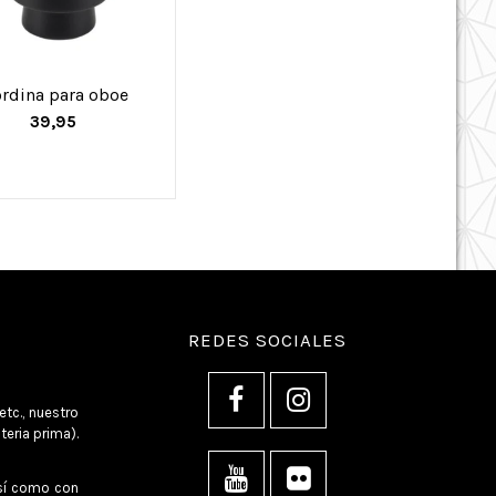
rdina para oboe
39,95
REDES SOCIALES
tc., nuestro
eria prima).
así como con