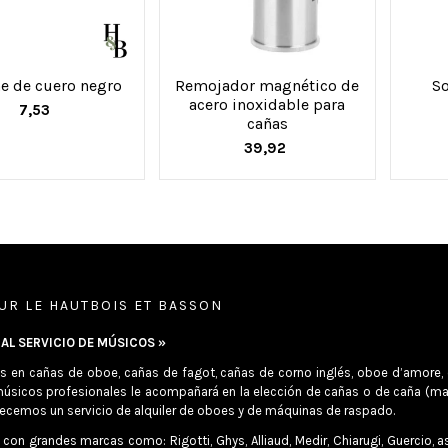
e de cuero negro
Remojador magnético de
So
acero inoxidable para
7,53
cañas
39,92
UR LE HAUTBOIS ET BASSON
AL SERVICIO DE MÚSICOS »
as en cañas de oboe, cañas de fagot, cañas de corno inglés, oboe d’amore, e
úsicos profesionales le acompañará en la elección de cañas o de caña (mat
ecemos un servicio de alquiler de oboes y de máquinas de raspado.
con grandes marcas como: Rigotti, Ghys, Alliaud, Medir, Chiarugi, Guercio, 