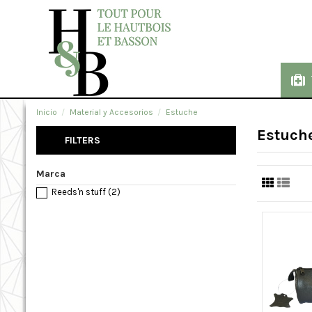
Inicio
Material y Accesorios
Estuche
Estuch
FILTERS
Marca
Reeds'n stuff
(2)