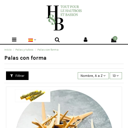
0
Inicio
Palas y tubos
Palas con forma
Palas con forma
Filtrar
Nombre, A a Z
13