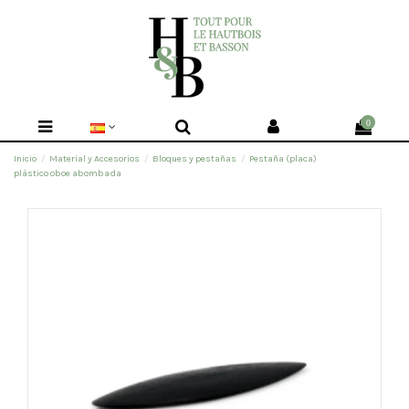
0
Inicio
Material y Accesorios
Bloques y pestañas
Pestaña (placa)
plástico oboe abombada