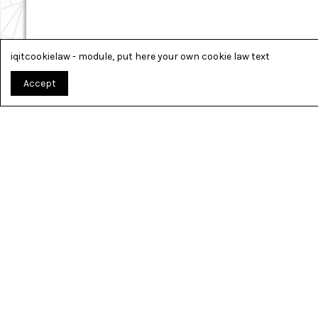
iqitcookielaw - module, put here your own cookie law text
Accept
TOUT PO