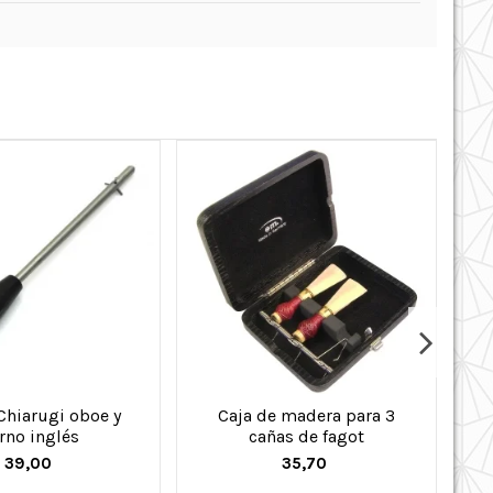
Chiarugi oboe y
Caja de madera para 3
E
rno inglés
cañas de fagot
39,00
35,70