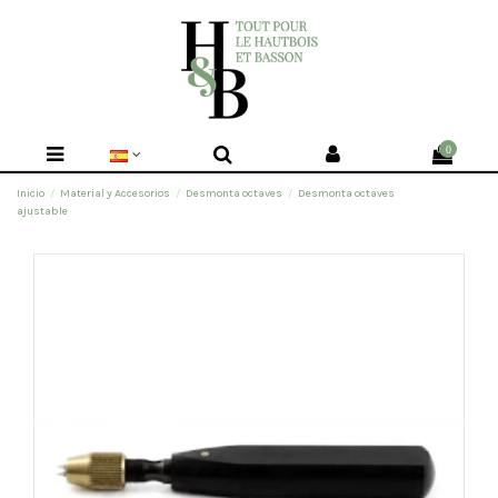
0
Inicio
Material y Accesorios
Desmonta octaves
Desmonta octaves
ajustable