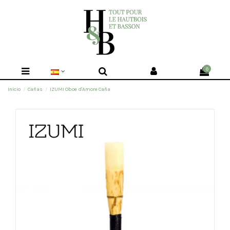
0
Inicio
Cañas
IZUMI Oboe d'Amore Caña